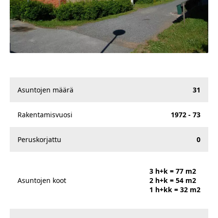
Asuntojen määrä
31
Rakentamisvuosi
1972 - 73
Peruskorjattu
0
3 h+k = 77 m2
Asuntojen koot
2 h+k = 54 m2
1 h+kk = 32 m2