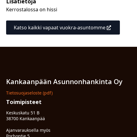
Lisätietoja
Kerrostalossa on hissi
Katso kaikki vapaat vuokra-asuntomme
Kankaanpään Asunnonhankinta Oy
Tietosuojaseloste (pdf)
Toimipisteet
Keskuskatu 51 B
38700 Kankaanpää
Ajanvarauksella myös
Porhontie 5