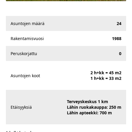
Asuntojen määrä
24
Rakentamisvuosi
1988
Peruskorjattu
0
2 h+kk = 45 m2
Asuntojen koot
1 h+kk = 33 m2
Terveyskeskus 1 km
Etäisyyksiä
Lähin ruokakauppa: 250 m
Lähin apteekki: 700 m