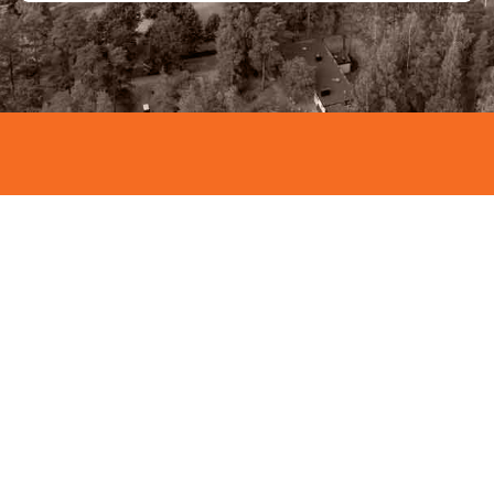
UUTTA
Asukkaan opas
Oppaassa on ohjeita asunnon
hakemisesta, irtisanomisprosessista,
muuttoilmoituksen tekemisestä ja
neuvoja veden sekä energian
säästämiseen. Lisäksi se sisältää